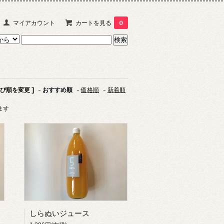
マイアカウント
カートを見る
0
並び順を変更 ]
-
おすすめ順
-
価格順
-
新着順
います
しらぬいジュース