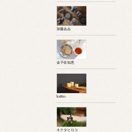
加藤あゐ
金子佐知恵
kaltio.
キクタヒロコ