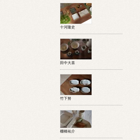
十河隆史
田中大喜
竹下努
棚橋祐介