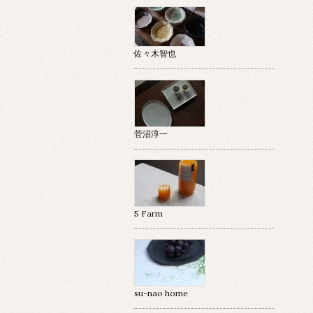
佐々木智也
菅沼淳一
5 Farm
su-nao home