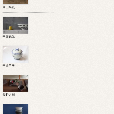
鳥山高史
中囿義光
中西申幸
長野大輔