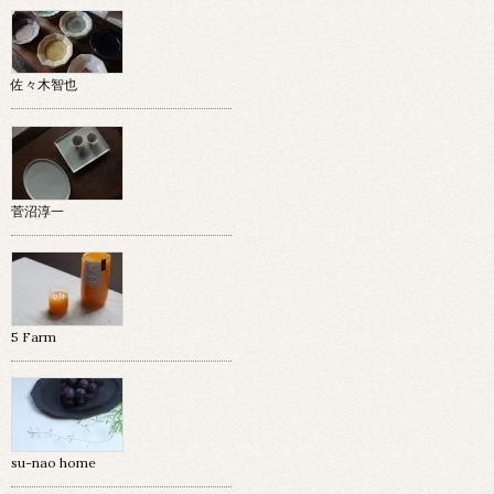
佐々木智也
菅沼淳一
5 Farm
su-nao home