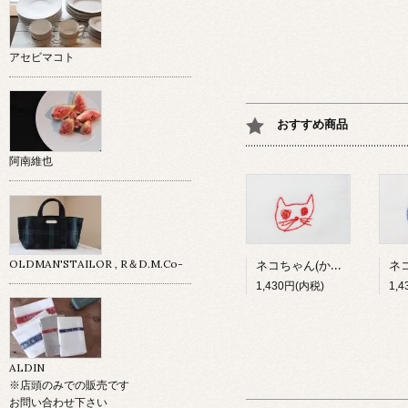
アセビマコト
おすすめ商品
阿南維也
ネコちゃん(かわいい赤)
OLDMAN'STAILOR , R＆D.M.Co-
1,430円(内税)
1,
ALDIN
※店頭のみでの販売です
お問い合わせ下さい