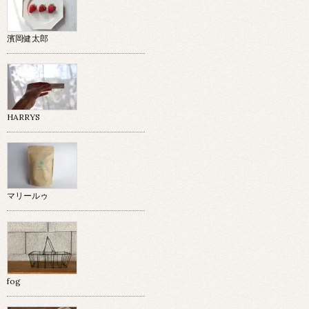
濱岡健太郎
HARRYS
マリールゥ
fog