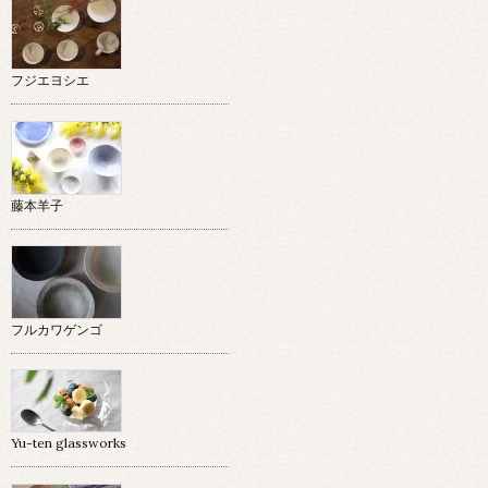
フジエヨシエ
藤本羊子
フルカワゲンゴ
Yu-ten glassworks