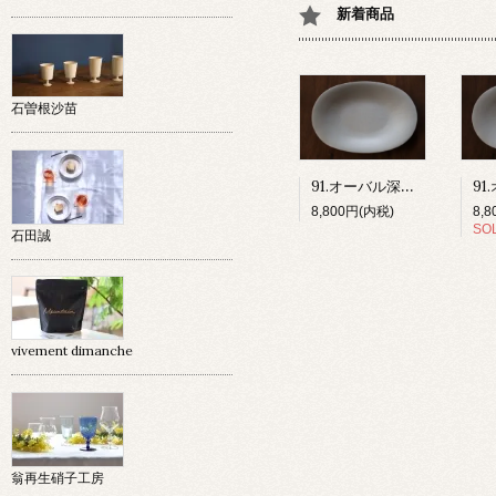
新着商品
石曽根沙苗
91.オーバル深皿(グレー)
8,800円(内税)
8,
SO
石田誠
vivement dimanche
翁再生硝子工房