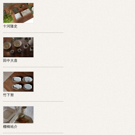
十河隆史
田中大喜
竹下努
棚橋祐介