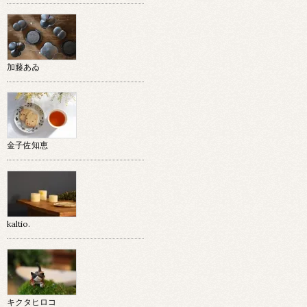
加藤あゐ
金子佐知恵
kaltio.
キクタヒロコ