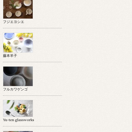
フジエヨシエ
藤本羊子
フルカワゲンゴ
Yu-ten glassworks