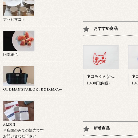
アセビマコト
おすすめ商品
阿南維也
ネコちゃん(かわいい赤)
1,430円(内税)
1,
OLDMAN'STAILOR , R＆D.M.Co-
ALDIN
新着商品
※店頭のみでの販売です
お問い合わせ下さい