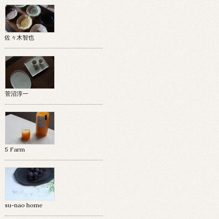
佐々木智也
菅沼淳一
5 Farm
su-nao home