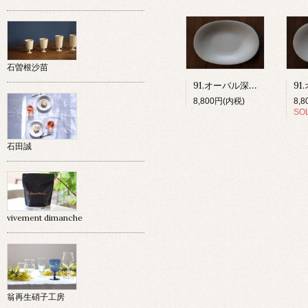
石曽根沙苗
91.オーバル深皿(グレー)
8,800円(内税)
8,
SO
石田誠
vivement dimanche
翁再生硝子工房