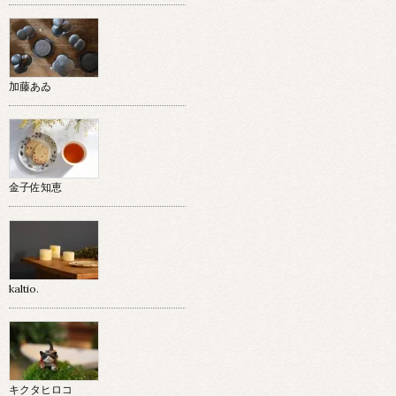
加藤あゐ
金子佐知恵
kaltio.
キクタヒロコ