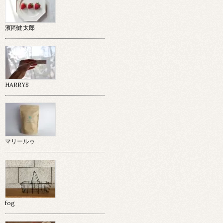
濱岡健太郎
HARRYS
マリールゥ
fog