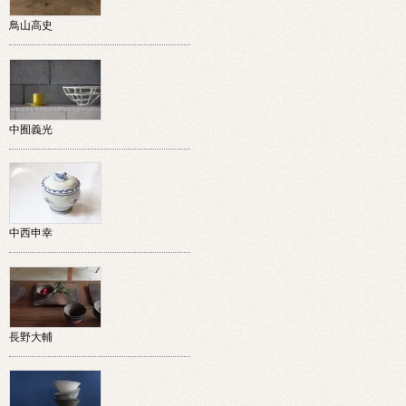
鳥山高史
中囿義光
中西申幸
長野大輔