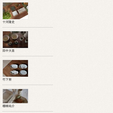
十河隆史
田中大喜
竹下努
棚橋祐介